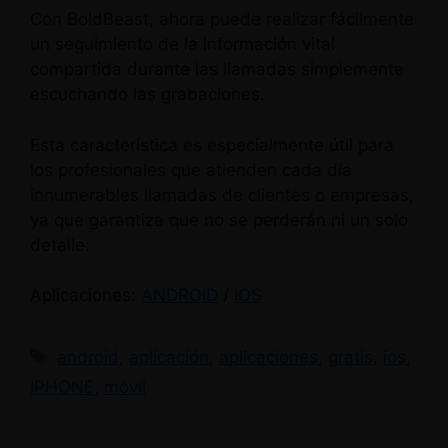
Con BoldBeast, ahora puede realizar fácilmente
un seguimiento de la información vital
compartida durante las llamadas simplemente
escuchando las grabaciones.
Esta característica es especialmente útil para
los profesionales que atienden cada día
innumerables llamadas de clientes o empresas,
ya que garantiza que no se perderán ni un solo
detalle.
Aplicaciones:
ANDROID
/
IOS
Etiquetas
android
,
aplicación
,
aplicaciones
,
gratis
,
ios
,
IPHONE
,
móvil