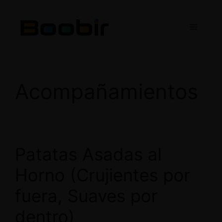
Saltar
al
Menú
contenido
Acompañamientos
Patatas Asadas al
Horno (Crujientes por
fuera, Suaves por
dentro)