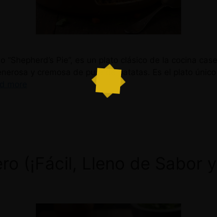
o “Shepherd’s Pie”, es un plato clásico de la cocina ca
erosa y cremosa de puré de patatas. Es el plato único p
d more
ro (¡Fácil, Lleno de Sabor 