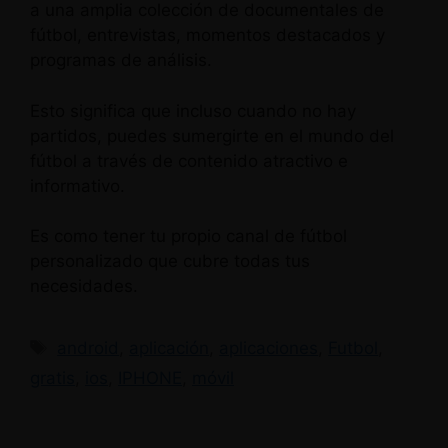
a una amplia colección de documentales de
fútbol, ​​entrevistas, momentos destacados y
programas de análisis.
Esto significa que incluso cuando no hay
partidos, puedes sumergirte en el mundo del
fútbol a través de contenido atractivo e
informativo.
Es como tener tu propio canal de fútbol
personalizado que cubre todas tus
necesidades.
Etiquetas
android
,
aplicación
,
aplicaciones
,
Futbol
,
gratis
,
ios
,
IPHONE
,
móvil