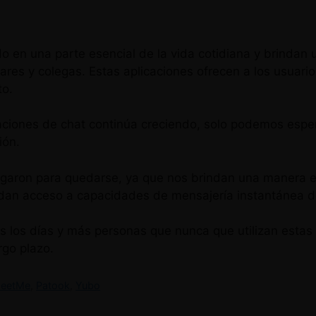
o en una parte esencial de la vida cotidiana y brindan 
res y colegas. Estas aplicaciones ofrecen a los usuario
to.
aciones de chat continúa creciendo, solo podemos espe
ión.
llegaron para quedarse, ya que nos brindan una manera 
dan acceso a capacidades de mensajería instantánea d
 los días y más personas que nunca que utilizan estas 
rgo plazo.
eetMe
,
Patook
,
Yubo