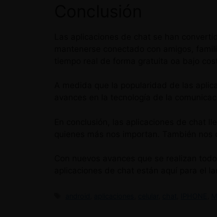
Conclusión
Las aplicaciones de chat se han convertid
mantenerse conectado con amigos, familia
tiempo real de forma gratuita oa bajo cos
A medida que la popularidad de las aplic
avances en la tecnología de la comunicac
En conclusión, las aplicaciones de chat 
quienes más nos importan. También nos 
Con nuevos avances que se realizan todos
aplicaciones de chat están aquí para el la
Etiquetas
android
,
aplicaciones
,
celular
,
chat
,
IPHONE
,
M