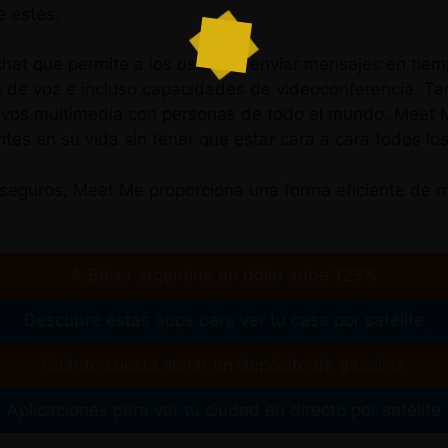
 estés.
hat que permite a los usuarios enviar mensajes en tiem
 de voz e incluso capacidades de videoconferencia. Ta
hivos multimedia con personas de todo el mundo. Meet 
es en su vida sin tener que estar cara a cara todos los
es seguros, Meet Me proporciona una forma eficiente de 
A Bolsa argentina en dólar sube 123%
Descubre estas apps para ver tu casa por satélite
Cuánto cuesta llenar un depósito de gasolina
Aplicaciones para ver tu ciudad en directo por satélite