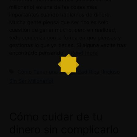
millonario) es una de las cosas más
importantes cuando hablamos de dinero.
Mucha gente piensa que ser rico es solo
cuestión de ganar mucho, pero en realidad,
todo comienza con la forma en que piensas y
gestionas lo que ya tienes. Si alguna vez te has
encontrado pensando …
Read more
Etiquetas
Cómo Tener una Mentalidad Rica (Incluso
Sin Ser Millonario)
Cómo cuidar de tu
dinero sin complicarlo