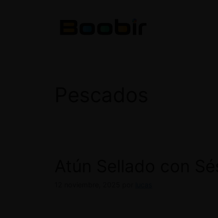
Saltar
al
contenido
Pescados
Atún Sellado con Sés
12 noviembre, 2025
por
lucas