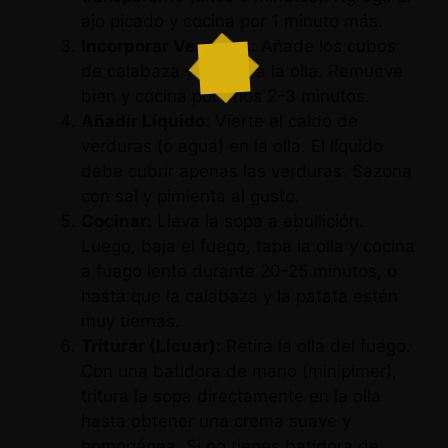
ajo picado y cocina por 1 minuto más.
Incorporar Verduras:
Añade los cubos
de calabaza y patata a la olla. Remueve
bien y cocina por unos 2-3 minutos.
Añadir Líquido:
Vierte el caldo de
verduras (o agua) en la olla. El líquido
debe cubrir apenas las verduras. Sazona
con sal y pimienta al gusto.
Cocinar:
Lleva la sopa a ebullición.
Luego, baja el fuego, tapa la olla y cocina
a fuego lento durante 20-25 minutos, o
hasta que la calabaza y la patata estén
muy tiernas.
Triturar (Licuar):
Retira la olla del fuego.
Con una batidora de mano (minipimer),
tritura la sopa directamente en la olla
hasta obtener una crema suave y
homogénea. Si no tienes batidora de