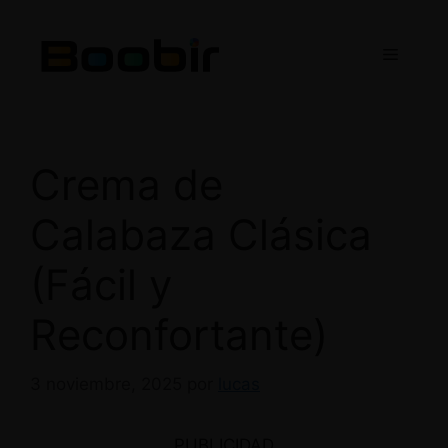
Saltar
al
Menú
contenido
Crema de
Calabaza Clásica
(Fácil y
Reconfortante)
3 noviembre, 2025
por
lucas
PUBLICIDAD