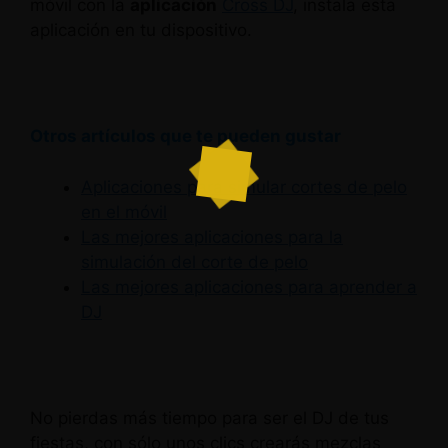
móvil con la
aplicación
Cross DJ
, instala esta
aplicación en tu dispositivo.
Otros artículos que te pueden gustar
Aplicaciones para simular cortes de pelo
en el móvil
Las mejores aplicaciones para la
simulación del corte de pelo
Las mejores aplicaciones para aprender a
DJ
No pierdas más tiempo para ser el DJ de tus
fiestas, con sólo unos clics crearás mezclas