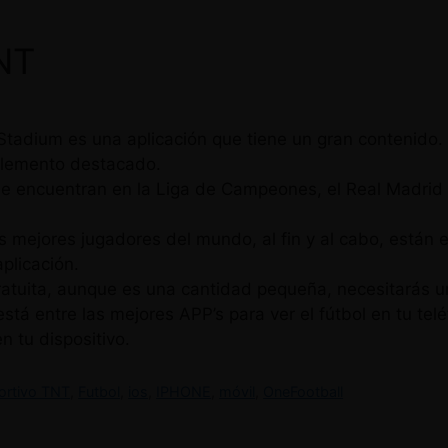
NT
 Stadium es una aplicación que tiene un gran contenido.
elemento destacado.
e encuentran en la Liga de Campeones, el Real Madrid y e
s mejores jugadores del mundo, al fin y al cabo, están 
plicación.
ratuita, aunque es una cantidad pequeña, necesitarás u
 entre las mejores APP’s para ver el fútbol en tu teléfo
en tu dispositivo.
ortivo TNT
,
Futbol
,
ios
,
IPHONE
,
móvil
,
OneFootball