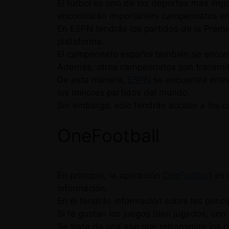
El fútbol es uno de los deportes más impo
encontrarán importantes campeonatos en
En ESPN tendrás los partidos de la Premi
plataforma.
El campeonato español también se encontr
Además, otros campeonatos son transmiti
De esta manera,
ESPN
se encuentra entre
los mejores partidos del mundo.
Sin embargo, sólo tendrás acceso a los ca
OneFootball
En principio, la aplicación
OneFootball
es 
información.
En él tendrás información sobre las princ
Si te gustan los juegos bien jugados, con 
Se trata de una app que retransmite los 