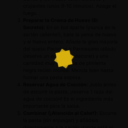
crujientes (unos 8-10 minutos). Apaga el
fuego.
Preparar la Crema de Huevo (El
Secreto):
En un bol aparte (¡nunca en la
sartén caliente!), bate la yema de huevo
y el huevo entero. Añade la gran mayoría
del queso Pecorino o Parmesano rallado
(reserva un poco para decorar) y una
cantidad muy generosa de pimienta
negra recién molida. Mezcla bien hasta
formar una pasta espesa.
Reservar Agua de Cocción:
Justo antes
de escurrir la pasta, ¡reserva 1 taza del
agua de cocción! Es el ingrediente más
importante para la salsa.
Combinar (¡Atención al Calor!):
Escurre
la pasta (sin enjuagar) y añádela
directamente a la sartén donde está el