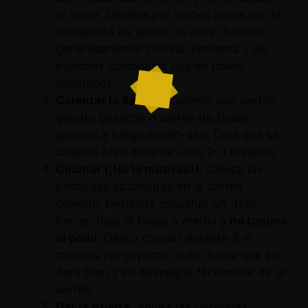
al vapor. Úntalas por ambos lados con la
cucharada de aceite de oliva. Sazona
generosamente con sal, pimienta y las
especias opcionales (ajo en polvo,
pimentón).
Calentar la Sartén:
Calienta una sartén
grande (plancha o sartén de fondo
grueso) a fuego medio-alto. Deja que se
caliente bien durante unos 2-3 minutos.
Cocinar (¡No lo muevas!):
Coloca las
pechugas sazonadas en la sartén
caliente. Deberías escuchar un “tsss”
fuerte. Baja el fuego a medio y
no toques
el pollo
. Déjalo cocinar durante 5-6
minutos por el primer lado, hasta que se
dore bien y se despegue fácilmente de la
sartén.
Dar la Vuelta:
Voltea las pechugas.