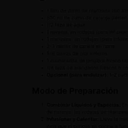
1 litro de zumo de manzana (sin az
500 ml de zumo de naranja (recién
1/2 taza de agua
1 naranja, en rodajas (para infusion
1 manzana, en rodajas (para infusi
2-3 ramas de canela en rama
5-6 clavos de olor enteros
1 cucharadita de jengibre fresco ra
1/4 taza de arándanos frescos o co
Opcional (para endulzar):
1-2 cuch
Modo de Preparación
Combinar Líquidos y Especias:
En 
de naranja, las rodajas de manzana,
Infusionar y Calentar:
Lleva la mez
deja que el ponche se cocine a fueg