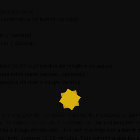
úcar añadido)
 exprimido o de buena calidad)
ar y decorar)
onar y decorar)
llado (o 1/2 cucharadita de jengibre en polvo)
ngelados (para decorar, opcional)
aradas de miel o sirope de arce.
una olla grande, combina el zumo de manzana, el zumo
 las ramas de canela, los clavos de olor y el jengibre ra
cla a fuego medio-alto. Una vez que empiece a hervir 
o lento durante 15-20 minutos. Esto permitirá que los s