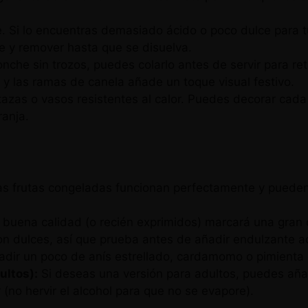
. Si lo encuentras demasiado ácido o poco dulce para t
e y remover hasta que se disuelva.
nche sin trozos, puedes colarlo antes de servir para reti
 y las ramas de canela añade un toque visual festivo.
 tazas o vasos resistentes al calor. Puedes decorar ca
ranja.
s frutas congeladas funcionan perfectamente y pueden a
uena calidad (o recién exprimidos) marcará una gran di
 dulces, así que prueba antes de añadir endulzante ad
ir un poco de anís estrellado, cardamomo o pimienta de
ultos):
Si deseas una versión para adultos, puedes añad
r (no hervir el alcohol para que no se evapore).