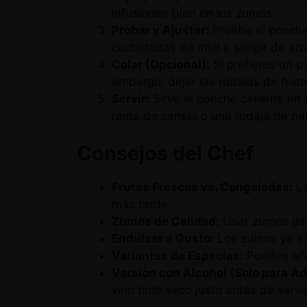
infusionen bien en los zumos.
Probar y Ajustar:
Prueba el ponche
cucharadas de miel o sirope de arc
Colar (Opcional):
Si prefieres un po
embargo, dejar las rodajas de fruta
Servir:
Sirve el ponche caliente en
rama de canela o una rodaja de na
Consejos del Chef
Frutas Frescas vs. Congeladas:
La
más tarde.
Zumos de Calidad:
Usar zumos de b
Endulzar a Gusto:
Los zumos ya son
Variantes de Especias:
Puedes añad
Versión con Alcohol (Solo para Ad
vino tinto seco justo antes de servi