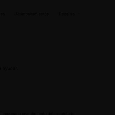
ess
Acompañamientos
Receitas
a ayudar.
el expreso consentimiento del propietario.