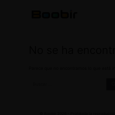
Saltar
al
contenido
No se ha encont
Parece que no encontramos lo que está in
Buscar:
© Boobir 2026 - Prohibida la reproducción