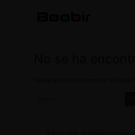
Saltar
al
contenido
No se ha encont
Parece que no encontramos lo que está in
Buscar:
© Boobir 2026 - Prohibida la reproducción