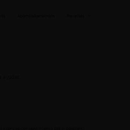
ess
Acompañamientos
Receitas
a ayudar.
el expreso consentimiento del propietario.