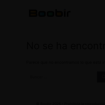
Saltar
al
contenido
No se ha encont
Parece que no encontramos lo que está in
Buscar:
© Boobir 2026 - Prohibida la reproducción