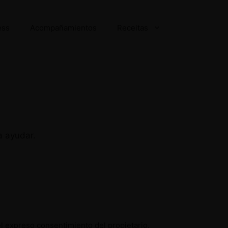
ess
Acompañamientos
Receitas
a ayudar.
el expreso consentimiento del propietario.