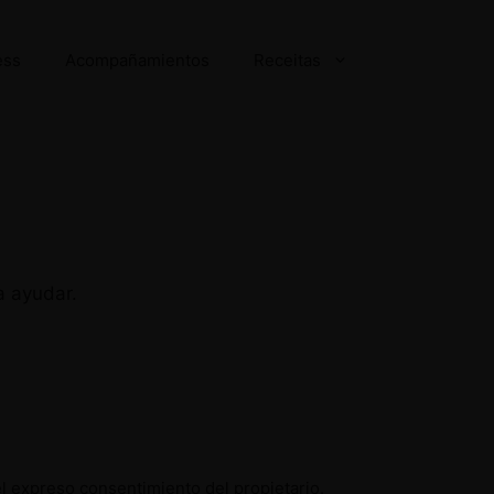
ess
Acompañamientos
Receitas
a ayudar.
el expreso consentimiento del propietario.