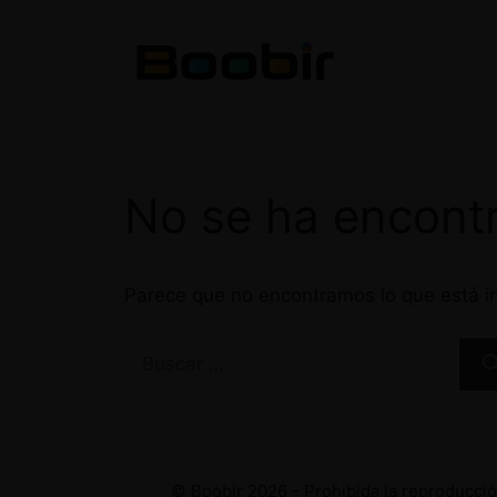
Saltar
al
contenido
No se ha encont
Parece que no encontramos lo que está in
Buscar:
© Boobir 2026 - Prohibida la reproducción