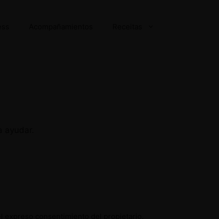
ess
Acompañamientos
Receitas
a ayudar.
el expreso consentimiento del propietario.