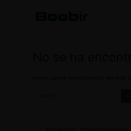
Saltar
al
contenido
No se ha encont
Parece que no encontramos lo que está in
Buscar:
© Boobir 2026 - Prohibida la reproducción