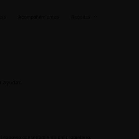
ess
Acompañamientos
Receitas
a ayudar.
el expreso consentimiento del propietario.