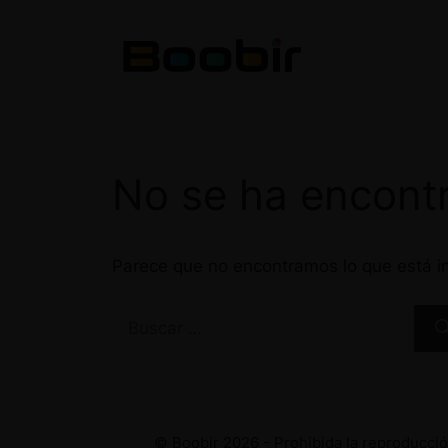
Saltar
al
contenido
No se ha encont
Parece que no encontramos lo que está in
Buscar:
© Boobir 2026 - Prohibida la reproducción