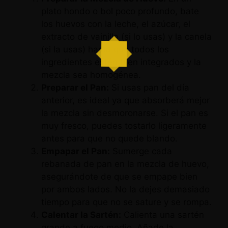
plato hondo o bol poco profundo, bate
los huevos con la leche, el azúcar, el
extracto de vainilla (si lo usas) y la canela
(si la usas) hasta que todos los
ingredientes estén bien integrados y la
mezcla sea homogénea.
Preparar el Pan:
Si usas pan del día
anterior, es ideal ya que absorberá mejor
la mezcla sin desmoronarse. Si el pan es
muy fresco, puedes tostarlo ligeramente
antes para que no quede blando.
Empapar el Pan:
Sumerge cada
rebanada de pan en la mezcla de huevo,
asegurándote de que se empape bien
por ambos lados. No la dejes demasiado
tiempo para que no se sature y se rompa.
Calentar la Sartén:
Calienta una sartén
grande a fuego medio. Añade la