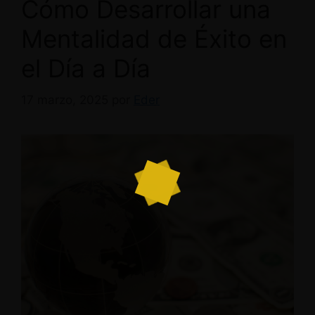
Cómo Desarrollar una
Mentalidad de Éxito en
el Día a Día
17 marzo, 2025
por
Eder